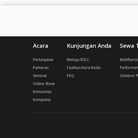
Acara
Kunjungan Anda
Sewa 
Pertunjukan
Menuju RSCC
Multifunct
Pameran
Fasilitas Kursi Roda
Performan
Seminar
FAQ
Outdoor P
Online Show
Komunitas
Kompetisi