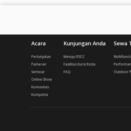
Acara
Kunjungan Anda
Sewa 
Pertunjukan
Menuju RSCC
Multifunct
Pameran
Fasilitas Kursi Roda
Performan
Seminar
FAQ
Outdoor P
Online Show
Komunitas
Kompetisi