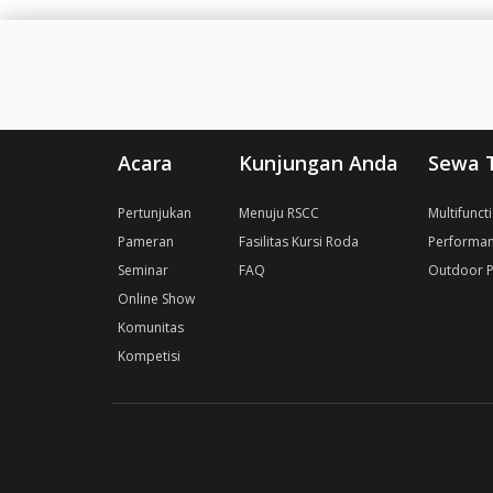
Acara
Kunjungan Anda
Sewa 
Pertunjukan
Menuju RSCC
Multifunct
Pameran
Fasilitas Kursi Roda
Performan
Seminar
FAQ
Outdoor P
Online Show
Komunitas
Kompetisi