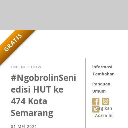
GRATIS
Informasi
ONLINE SHOW
Tambahan
#NgobrolinSeni
Panduan
edisi HUT ke
Umum
474 Kota
Bagikan
Semarang
Acara Ini
01 MEI 2021