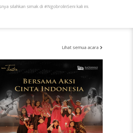
a silahkan simak di #NgobrolinSeni kali ini.
Lihat semua acara