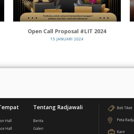
Open Call Proposal #LIT 2024
15 JANUARI 2024
Tempat
Tentang Radjawali
Beli Tiket
Peta Radj
ion Hall
Berita
ce Hall
Galeri
Karir