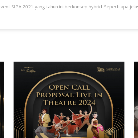
nt SIPA 2021 yang tahun ini berkonsep hybrid. Seperti apa jelasny