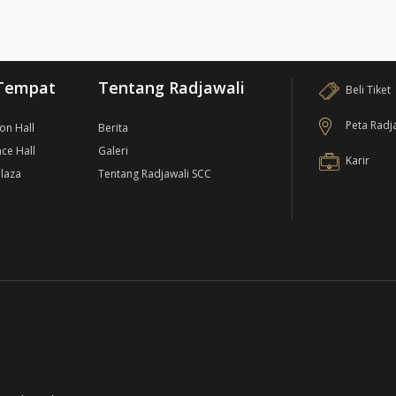
Tempat
Tentang Radjawali
Beli Tiket
Peta Radj
ion Hall
Berita
ce Hall
Galeri
Karir
laza
Tentang Radjawali SCC