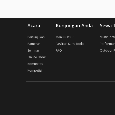
Acara
Kunjungan Anda
Sewa 
Pertunjukan
Menuju RSCC
Multifunct
Pameran
Fasilitas Kursi Roda
Performan
Seminar
FAQ
Outdoor P
Online Show
Komunitas
Kompetisi