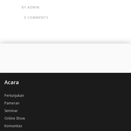
BY
ADMIN
0 COMMENTS
Acara
Pertunjukan
Pameran
Seminar
Online Show
Komunitas